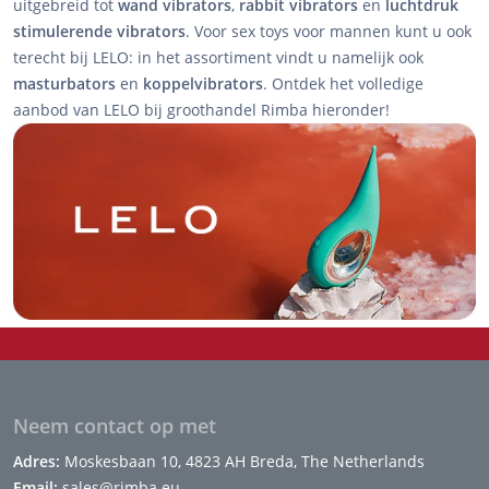
uitgebreid tot
wand vibrators
,
rabbit vibrators
en
luchtdruk
stimulerende vibrators
. Voor sex toys voor mannen kunt u ook
terecht bij LELO: in het assortiment vindt u namelijk ook
masturbators
en
koppelvibrators
. Ontdek het volledige
aanbod van LELO bij groothandel Rimba hieronder!
Neem contact op met
Adres:
Moskesbaan 10, 4823 AH Breda, The Netherlands
Email:
sales@rimba.eu