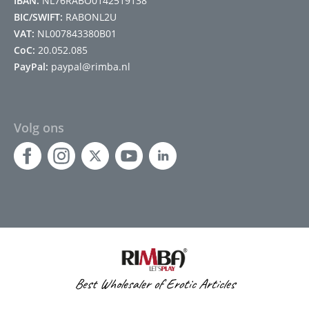
IBAN:
NL76RABO0142519138
BIC/SWIFT:
RABONL2U
VAT:
NL007843380B01
CoC:
20.052.085
PayPal:
paypal@rimba.nl
Volg ons
Best Wholesaler of Erotic Articles