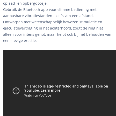
oplaad- en opbergdoosje.
Gebruik de Bluetooth app voor slimme bediening met
aanpasbare vibratiestanden - zelfs van een afstand.
Ontworpen met wetenschappelijk bewezen stimulatie en
ejaculatievertraging in het achterhoofd, zorgt de ring niet
alleen voor intens genot, maar helpt ook bij het behouden van
een stevige erectie.