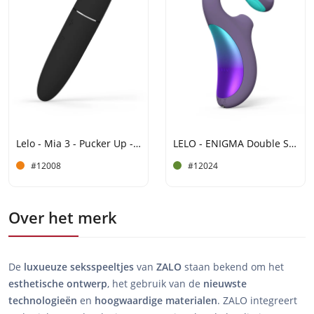
Lelo - Mia 3 - Pucker Up - Zwart
LELO - ENIGMA Double Sonic - Drievoudige stimulatie - App-bediening - Cyber ​​Purple
#12008
#12024
Over het merk
De
luxueuze
seksspeeltjes
van
ZALO
staan bekend om het
esthetische ontwerp
, het gebruik van de
nieuwste
technologieën
en
hoogwaardige materialen
. ZALO integreert