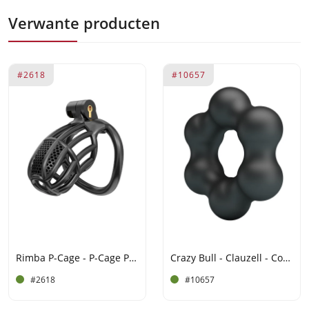
Verwante producten
#2618
#10657
Rimba P-Cage - P-Cage PC06 - Peniskooi Maat M - Zwart
Crazy Bull - Clauzell - Cock Ring - Model 10 - Zwart
#2618
#10657