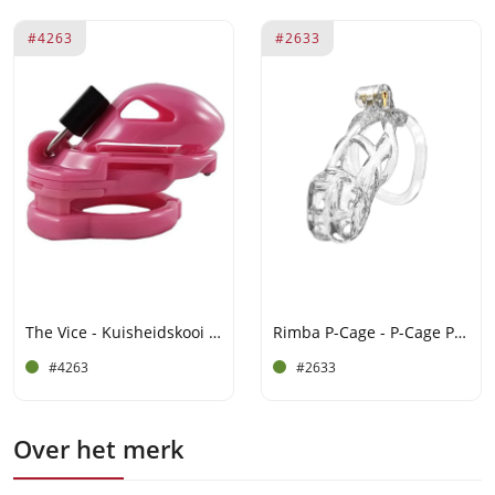
#4263
#2633
The Vice - Kuisheidskooi Mini V2 - Roze
Rimba P-Cage - P-Cage PC11 - Peniskooi maat M - Transparant
#4263
#2633
Over het merk