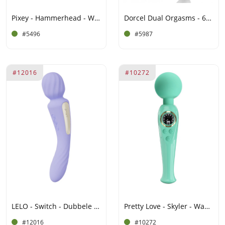
Pixey - Hammerhead - Wand Vibrator - Rosé Goud
Dorcel Dual Orgasms - 6071854
#5496
#5987
#12016
#10272
LELO - Switch - Dubbele Wandvibrator (met App-bediening) - Lila
Pretty Love - Skyler - Wand Vibrator met Digitaal LED Display - Blauw
#12016
#10272