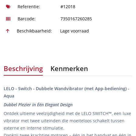
Referentie:
#12018
Barcode:
7350167260285
Beschikbaarheid:
Lage voorraad
Beschrijving
Kenmerken
LELO - Switch - Dubbele Wandvibrator (met App-bediening) -
Aqua
Dubbel Plezier in Één Elegant Design
Ontdek ultieme veelzijdigheid met de LELO SWITCH™, een luxe
vibrator met twee uiteinden die moeiteloos schakelt tussen
externe en interne stimulatie.
Dankzij twee krachtige motoren – één in het handvat en één in