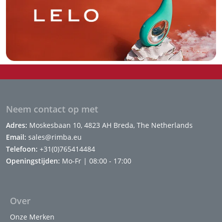
Neem contact op met
Adres:
Moskesbaan 10, 4823 AH Breda, The Netherlands
Email:
sales@rimba.eu
Telefoon:
+31(0)765414484
Openingstijden:
Mo-Fr | 08:00 - 17:00
Over
Onze Merken